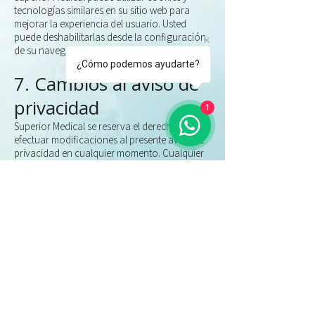
tecnologías similares en su sitio web
para
mejorar la experiencia del usuario. Usted
puede deshabilitarlas desde la
configuración
de su navegador.
¿Cómo podemos ayudarte?
7. Cambios al aviso de
privacidad
1
Superior Medical se reserva el derecho de
efectuar modificaciones al presente aviso de
privacidad en cualquier momento. Cualquier
cambio será publicado en el sitio web:
https://www.superior-medical.com/8.
Aceptación del aviso. Al proporcionar sus
datos personales a Superior Medical, usted
manifiesta su conformidad con los términos
del presente Aviso de Privacidad.
Redes Sociales
Oficina Guadalajara, México
Atención telefónica