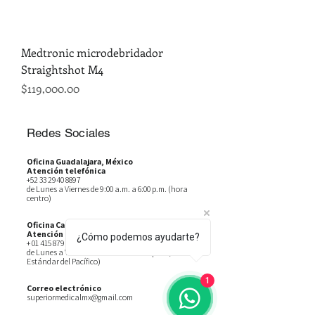
Medtronic microdebridador
Straightshot M4
Precio
$119,000.00
Redes Sociales
Oficina Guadalajara, México
Atención telefónica
+52 33 2940 8897
de Lunes a Viernes de 9:00 a.m. a 6:00 p.m. (hora
centro)
Oficina California, Estados Unidos
Atención telefónica
¿Cómo podemos ayudarte?
+
01 415 879 2525
de Lunes a Viernes de 9:00 a.m. a 6:00 p.m. (Horario
Estándar del Pacífico)
1
Correo electrónico
superiormedicalmx@gmail.com